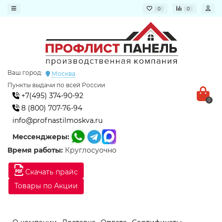
0
0
Ваш город:
Москва
Пункты выдачи по всей России
+7(495) 374-90-92
0
8 (800) 707-76-94
info@profnastilmoskva.ru
Мессенджеры:
Время работы:
Круглосуочно
Скачать прайс
Товары по Акции