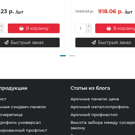
23 р.
918.06 р.
1093.53 р.
/шт
/шт
В корзину
В корзин
Быстрый заказ
Быстрый заказ
продукции
Статьи из блога
ист
Арочные панели: цена
ьные сэндвич-панели
Арочный металлопрофиль
очерепица
Арочный профнастил
профиль универсал
Высота забора между соседя
закону
ированный профлист