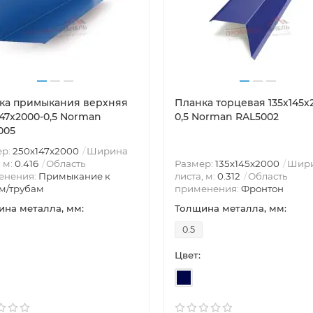
ка примыкания верхняя
Планка торцевая 135х145х
147х2000-0,5 Norman
0,5 Norman RAL5002
005
ер:
250х147х2000
Ширина
, м:
0.416
Область
Размер:
135х145х2000
Шир
енения:
Примыкание к
листа, м:
0.312
Область
м/трубам
применения:
Фронтон
на металла, мм:
Толщина металла, мм:
0.5
Цвет: