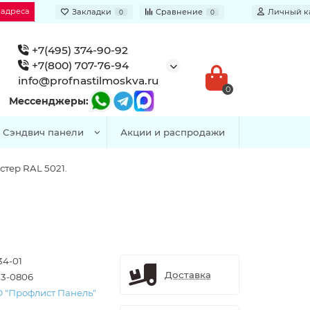
 адреса
Закладки
Сравнение
Личный к
0
0
+7(495) 374-90-92
+7(800) 707-76-94
info@profnastilmoskva.ru
0
Мессенджеры:
Сэндвич панели
Акции и распродажи
тер RAL 5021.
34-01
Доставка
3-0806
 "Профлист Панель"