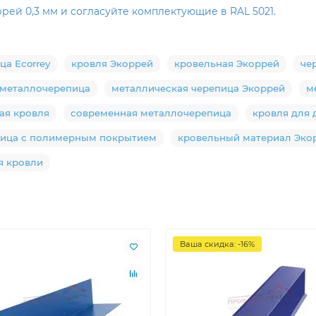
ей 0,3 мм и согласуйте комплектующие в RAL 5021.
а Ecorrey
кровля Экоррей
кровельная Экоррей
че
 металлочерепица
металлическая черепица Экоррей
м
ая кровля
современная металлочерепица
кровля для 
ица с полимерным покрытием
кровельный материал Эко
я кровли
Ваша скидка: -16%