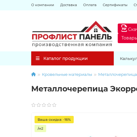
О компании
Доставка
Оплата
Сертификаты
С
Ска
Товар
Каталог продукции
Кальку
Кровельные материалы
Металлочерепица
Металлочерепица Экоррей
Ваша скидка: -16%
/м2