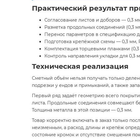
Практический результат п
Согласование листов и доборов — 0,3 мм,
Разметка продольных соединений (0,3 мм,
Перенос параметров в спецификацию для
Подготовка крепёжной схемы — 0,3 мм, R
Комплектация торцевыми планками (0,3 м
Контроль направления укладки для 0,3 мм
Техническая реализация
Сметный объём нельзя получать только деле
подрезки у ендов и примыканий, а также запа
Первый ряд задаёт геометрию всего покрыти
листа. Продольные соединения совмещают без
Толщина металла в этой позиции — 0,3 мм.
Товар корректно включать в заказ только пос
неизменным, а расход, длины и крепёж опре
состояние кромок и отсутствие смешения по