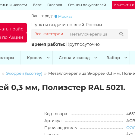
татьи и новости
Блог
Галерея
Отзывы покупателей
Контакты и
Ваш город:
Москва
Пункты выдачи по всей России
чать прайс
Все категории
ы по Акции
Время работы:
Круглосуточно
ляторы
Кровля
Стена и фасад
Забор
Экоррей (Ecorrey)
Металлочерепица Экоррей 0,3 мм, Полиэс
 0,3 мм, Полиэстер RAL 5021.
Код товара:
465
Артикул:
АСВ
Производитель:
ООО
Цена за:
/м2