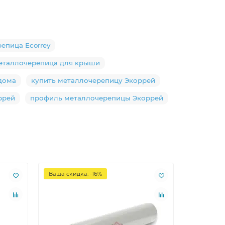
репица Ecorrey
еталлочерепица для крыши
дома
купить металлочерепицу Экоррей
ррей
профиль металлочерепицы Экоррей
Ваша скидка: -16%