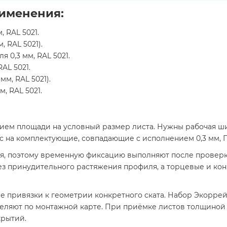
рименения:
 RAL 5021.
 RAL 5021).
 0,3 мм, RAL 5021.
AL 5021.
м, RAL 5021).
, RAL 5021.
нием площади на условный размер листа. Нужны рабочая ш
с на комплектующие, совпадающие с исполнением 0,3 мм, П
я, поэтому временную фиксацию выполняют после проверк
 принудительного растяжения профиля, а торцевые и конь
ле привязки к геометрии конкретного ската. Набор Экоррей,
деляют по монтажной карте. При приёмке листов толщиной 
крытий.