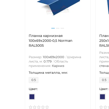
Планка карнизная
План
100х69х2000-0,5 Norman
250х
RAL5005
RAL5
Разм
Размер:
100х69х2000
Ширина
листа
листа, м:
0.179
Область
прим
применения:
Карниз
стена
Толщина металла, мм:
Толщи
0.5
0.5
Цвет:
Цвет: