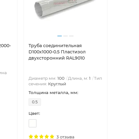
2000-
Труба соединительная
Воронка 
D100х1000-0.5 Пластизол
0.6 Пла
двухсторонний RAL9010
RAL9010
ина
Диаметр
Диаметр мм:
100
Длина, м:
1
Тип
Круглый
сечения:
Круглый
Воронка 
Толщина металла, мм:
Толщина 
0.5
0.6
Цвет:
Цвет:
3 отзыва