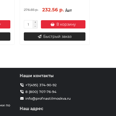
232.56 р.
214.46 
276.85 р.
/шт
у
В корзину
Быстрый заказ
Наши контакты
+7(495) 374-90-92
8 (800) 707-76-94
info@profnastilmoskva.ru
ми по
Наш адрес