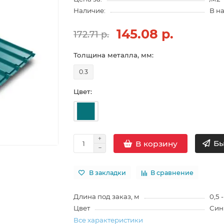
Наличие:
В н
145.08 р.
172.71 р.
Толщина металла, мм:
0.3
Цвет:
Бы
В корзину
В закладки
В сравнение
Длина под заказ, м
0,5 -
Цвет
Син
Все характеристики