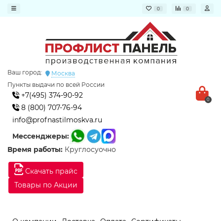
0
0
Ваш город:
Москва
Пункты выдачи по всей России
+7(495) 374-90-92
0
8 (800) 707-76-94
info@profnastilmoskva.ru
Мессенджеры:
Время работы:
Круглосуочно
Скачать прайс
Товары по Акции