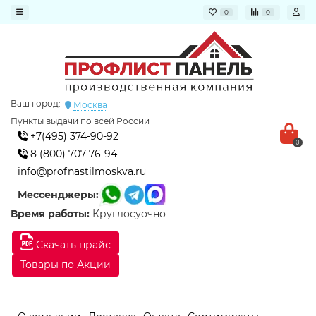
0
0
Ваш город:
Москва
Пункты выдачи по всей России
+7(495) 374-90-92
0
8 (800) 707-76-94
info@profnastilmoskva.ru
Мессенджеры:
Время работы:
Круглосуочно
Скачать прайс
Товары по Акции