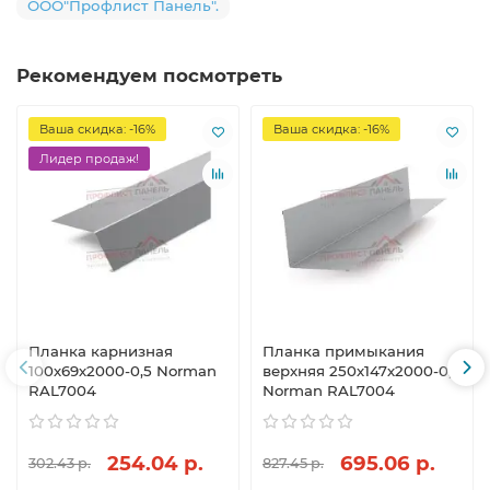
ООО"Профлист Панель".
Рекомендуем посмотреть
Ваша скидка: -16%
Ваша скидка: -16%
Лидер продаж!
Планка карнизная
Планка примыкания
100х69х2000-0,5 Norman
верхняя 250х147х2000-0,5
RAL7004
Norman RAL7004
254.04 р.
695.06 р.
302.43 р.
827.45 р.