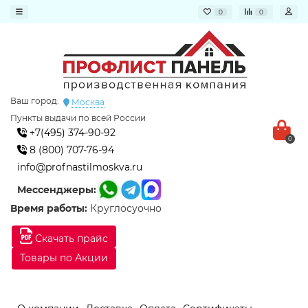
0
0
Ваш город:
Москва
Пункты выдачи по всей России
+7(495) 374-90-92
0
8 (800) 707-76-94
info@profnastilmoskva.ru
Мессенджеры:
Время работы:
Круглосуочно
Скачать прайс
Товары по Акции