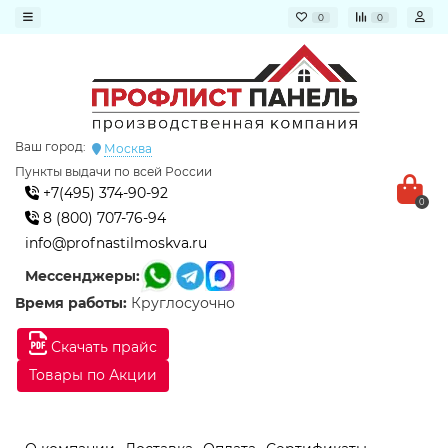
0
0
Ваш город:
Москва
Пункты выдачи по всей России
+7(495) 374-90-92
0
8 (800) 707-76-94
info@profnastilmoskva.ru
Мессенджеры:
Время работы:
Круглосуочно
Скачать прайс
Товары по Акции