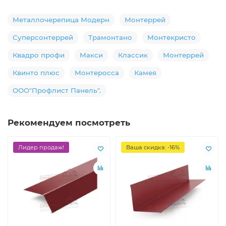
Металлочерепица Модерн
Монтеррей
Суперсонтеррей
Трамонтано
Монтекристо
Квадро профи
Макси
Классик
Монтеррей
Квинто плюс
Монтеросса
Камея
ООО"Профлист Панель".
Рекомендуем посмотреть
Лидер продаж!
Ваша скидка: -16%