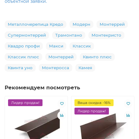
объектной заявки.
Металлочерепица Кредо
Модерн
Монтеррей
Супермонтеррей
Трамонтано
Монтекристо
Квадро профи
Макси
Классик
Классик плюс
Монтеррей
Квинто плюс
Квинта уно
Монтеросса
Камея
Рекомендуем посмотреть
Лидер продаж!
Ваша скидка: -16%
Лидер продаж!