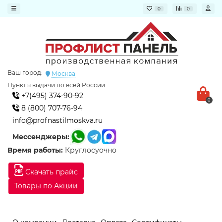
0
0
Ваш город:
Москва
Пункты выдачи по всей России
+7(495) 374-90-92
0
8 (800) 707-76-94
info@profnastilmoskva.ru
Мессенджеры:
Время работы:
Круглосуочно
Скачать прайс
Товары по Акции