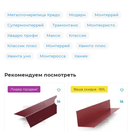
Металлочерепица Кредо
Модерн
Монтеррей
Супермонтеррей
Трамонтано
Монтекристо
Квадро профи
Макси
Классик
Классик плюс
Монтеррей
Квинто плюс
Квинта уно
Монтеросса
Камея
Рекомендуем посмотреть
Лидер продаж!
Ваша скидка: -16%