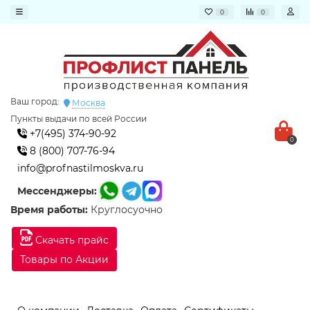
0
0
Ваш город:
Москва
Пункты выдачи по всей России
+7(495) 374-90-92
0
8 (800) 707-76-94
info@profnastilmoskva.ru
Мессенджеры:
Время работы:
Круглосуочно
Скачать прайс
Товары по Акции