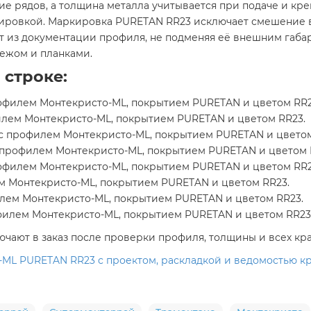
ие рядов, а толщина металла учитывается при подаче и к
ировкой. Маркировка PURETAN RR23 исключает смешение в
т из документации профиля, не подменяя её внешним габа
пежом и планками.
 строке:
офилем Монтекристо-ML, покрытием PURETAN и цветом RR2
лем Монтекристо-ML, покрытием PURETAN и цветом RR23.
с профилем Монтекристо-ML, покрытием PURETAN и цветом
 профилем Монтекристо-ML, покрытием PURETAN и цветом 
офилем Монтекристо-ML, покрытием PURETAN и цветом RR2
м Монтекристо-ML, покрытием PURETAN и цветом RR23.
илем Монтекристо-ML, покрытием PURETAN и цветом RR23.
филем Монтекристо-ML, покрытием PURETAN и цветом RR23
ают в заказ после проверки профиля, толщины и всех кра
ML PURETAN RR23 с проектом, раскладкой и ведомостью кр