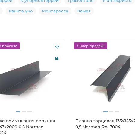
еррей
Супермонтеррей
Трамонтано
Монтекристо
Квинта уно
Монтеросса
Камея
 продаж!
Лидер продаж!
ка примыкания верхняя
Планка торцевая 135х145х
147х2000-0,5 Norman
0,5 Norman RAL7004
024