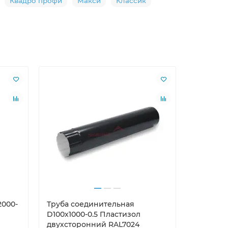
Квадро профи
Макси
Классик
2000-
Труба соединительная
Воронка 
D100х1000-0.5 Пластизол
0.6 Пла
двухсторонний RAL7024
RAL7024