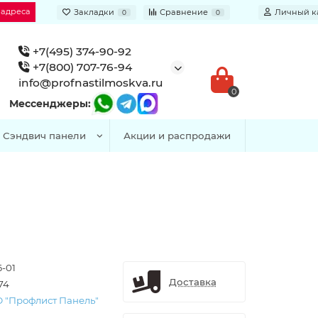
 адреса
Закладки
Сравнение
Личный к
0
0
+7(495) 374-90-92
+7(800) 707-76-94
info@profnastilmoskva.ru
0
Мессенджеры:
Сэндвич панели
Акции и распродажи
6-01
Доставка
74
 "Профлист Панель"