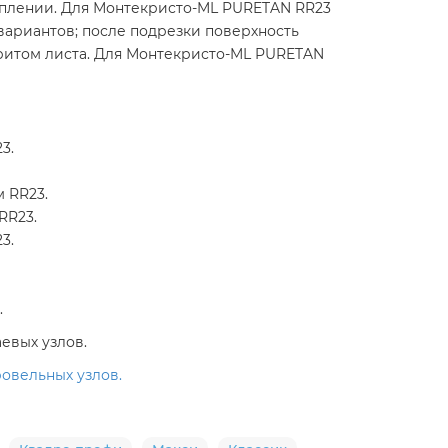
реплении. Для Монтекристо-ML PURETAN RR23
ариантов; после подрезки поверхность
ритом листа. Для Монтекристо-ML PURETAN
3.
 RR23.
RR23.
3.
.
евых узлов.
овельных узлов.