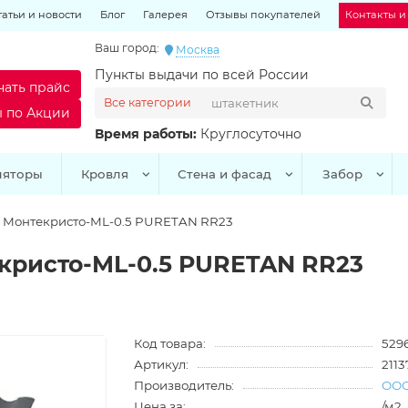
татьи и новости
Блог
Галерея
Отзывы покупателей
Контакты и
Ваш город:
Москва
Пункты выдачи по всей России
чать прайс
Все категории
ы по Акции
Время работы:
Круглосуточно
ляторы
Кровля
Стена и фасад
Забор
 Монтекристо-ML-0.5 PURETAN RR23
кристо-ML-0.5 PURETAN RR23
Код товара:
529
Артикул:
2113
Производитель:
ООО
Цена за:
/м2