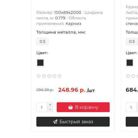
Разм
Размер:
100х69х2000
Ширина
листа
листа, м:
0.179
Область
прим
применения:
Карниз
стена
Толщина металла, мм:
Толщи
0.5
0.5
Цвет:
Цвет:
248.96 р.
684.
296.38 р.
/шт
В корзину
Быстрый заказ