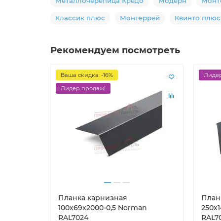
Металлочерепица Кредо
Модерн
Монт
Классик плюс
Монтеррей
Квинто плюс
Рекомендуем посмотреть
Ваша скидка: -16%
Лидер
Лидер продаж!
Планка карнизная
План
100х69х2000-0,5 Norman
250х
RAL7024
RAL7