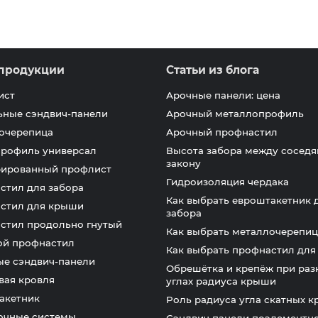
продукции
Статьи из блога
ист
Арочные панели: цена
ьные сэндвич-панели
Арочный металлопрофиль
очерепица
Арочный профнастил
профиль универсал
Высота забора между соседя
закону
ированный профлист
Гидроизоляция чердака
стил для забора
Как выбрать евроштакетник 
стил для крыши
забора
стил продольно гнутый
Как выбрать металлочерепиц
ой профнастил
Как выбрать профнастил дл
ые сэндвич-панели
Обрешётка и крепёж при раз
вая кровля
углах радиуса крыши
акетник
Роль радиуса угла скатных 
очные системы