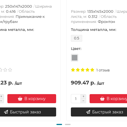
ер:
250х147х2000
Ширина
, м:
0.416
Область
Размер:
135х145х2000
Шир
енения:
Примыкание к
листа, м:
0.312
Область
м/трубам
применения:
Фронтон
на металла, мм:
Толщина металла, мм:
0.5
Цвет:
1 отзыв
23 р.
909.47 р.
/шт
/шт
В корзину
В корзин
Быстрый заказ
Быстрый заказ