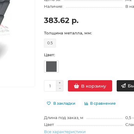
Наличие:
В н
383.62 р.
Толщина металла, мм:
0.5
Цвет:
Бы
В корзину
В закладки
В сравнение
Длина под заказ, м
0,5 -
Цвет
Сла
Все характеристики