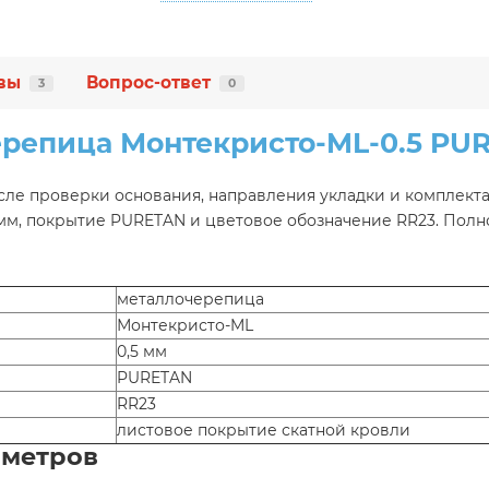
вы
Вопрос-ответ
3
0
репица Монтекристо-ML-0.5 PU
ле проверки основания, направления укладки и комплекта
 мм, покрытие PURETAN и цветовое обозначение RR23. Пол
металлочерепица
Монтекристо-ML
0,5 мм
PURETAN
RR23
листовое покрытие скатной кровли
аметров