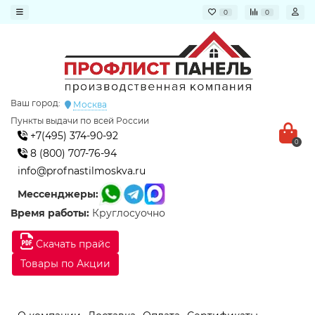
0
0
Ваш город:
Москва
Пункты выдачи по всей России
+7(495) 374-90-92
0
8 (800) 707-76-94
info@profnastilmoskva.ru
Мессенджеры:
Время работы:
Круглосуочно
Скачать прайс
Товары по Акции