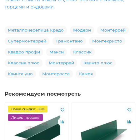
торцами и ендовами.
Металлочерепица Кредо
Модерн
Монтеррей
Супермонтеррей
Трамонтано
Монтекристо
Квадро профи
Макси
Классик
Классик плюс
Монтеррей
Квинто плюс
Квинта уно
Монтеросса
Камея
Рекомендуем посмотреть
Ваша скидка: -16%
Лидер продаж!