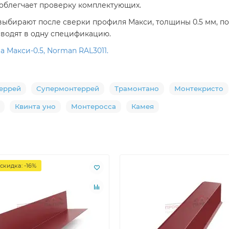
1 облегчает проверку комплектующих.
выбирают после сверки профиля Макси, толщины 0.5 мм, по
сводят в одну спецификацию.
 Макси-0.5, Norman RAL3011.
еррей
Супермонтеррей
Трамонтано
Монтекристо
Квинта уно
Монтеросса
Камея
скидка: -16%