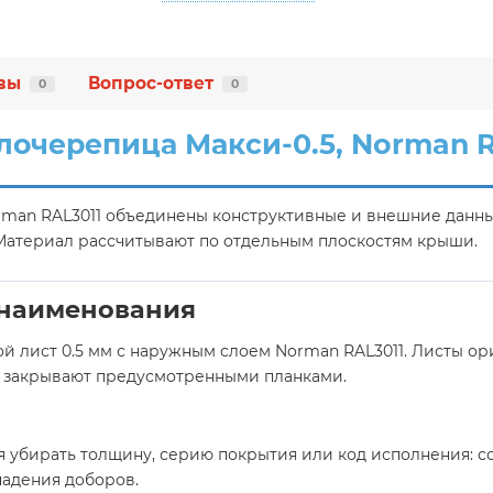
вы
Вопрос-ответ
0
0
лочерепица Макси-0.5, Norman R
rman RAL3011 объединены конструктивные и внешние данные
 Материал рассчитывают по отдельным плоскостям крыши.
 наименования
й лист 0.5 мм с наружным слоем Norman RAL3011. Листы ор
ы закрывают предусмотренными планками.
зя убирать толщину, серию покрытия или код исполнения: 
падения доборов.