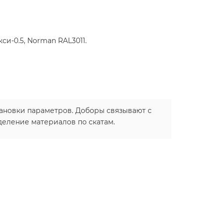
и-0.5, Norman RAL3011.
тановки параметров. Доборы связывают с
деление материалов по скатам.