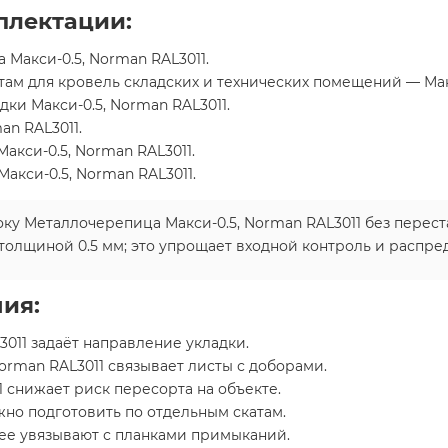
плектации:
Макси-0.5, Norman RAL3011.
там для кровель складских и технических помещений — Макс
ки Макси-0.5, Norman RAL3011.
an RAL3011.
акси-0.5, Norman RAL3011.
акси-0.5, Norman RAL3011.
ку Металлочерепица Макси-0.5, Norman RAL3011 без перес
 толщиной 0.5 мм; это упрощает входной контроль и распре
ия:
011 задаёт направление укладки.
orman RAL3011 связывает листы с доборами.
1 снижает риск пересорта на объекте.
жно подготовить по отдельным скатам.
нее увязывают с планками примыканий.