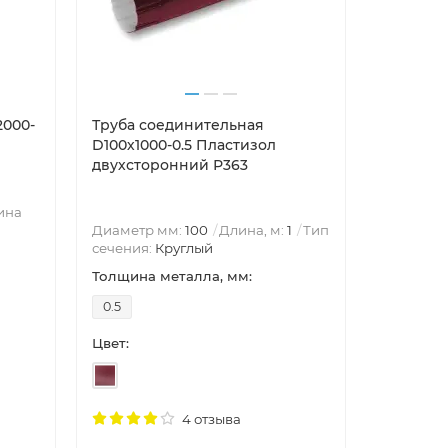
2000-
Труба соединительная
Воронка 
D100х1000-0.5 Пластизол
0.6 Пла
двухсторонний Р363
RAL3005
ина
Диаметр
Диаметр мм:
100
Длина, м:
1
Тип
Круглый
сечения:
Круглый
Воронка 
Толщина металла, мм:
Толщина 
0.5
0.6
Цвет:
Цвет:
4 отзыва