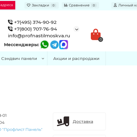
 адреса
Закладки
Сравнение
Личный к
0
0
+7(495) 374-90-92
+7(800) 707-76-94
info@profnastilmoskva.ru
0
Мессенджеры:
Сэндвич панели
Акции и распродажи
8-01
Доставка
304
 "Профлист Панель"