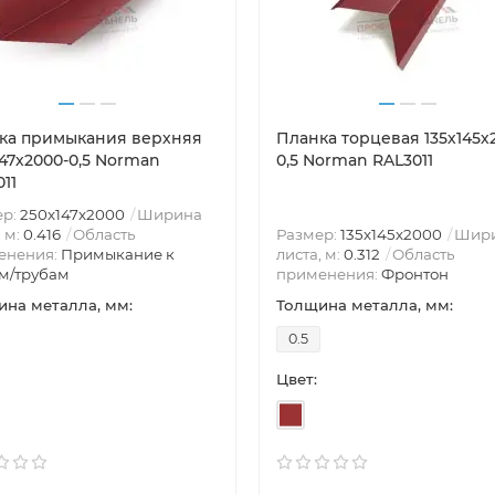
ка примыкания верхняя
Планка торцевая 135х145х
147х2000-0,5 Norman
0,5 Norman RAL3011
11
ер:
250х147х2000
Ширина
, м:
0.416
Область
Размер:
135х145х2000
Шир
енения:
Примыкание к
листа, м:
0.312
Область
м/трубам
применения:
Фронтон
на металла, мм:
Толщина металла, мм:
0.5
Цвет: