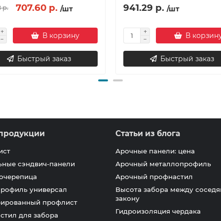
707.60 р.
941.29 р.
 р.
/шт
/шт
В корзину
В корзин
Быстрый заказ
Быстрый заказ
продукции
Статьи из блога
ист
Арочные панели: цена
ьные сэндвич-панели
Арочный металлопрофиль
очерепица
Арочный профнастил
профиль универсал
Высота забора между соседя
закону
ированный профлист
Гидроизоляция чердака
стил для забора