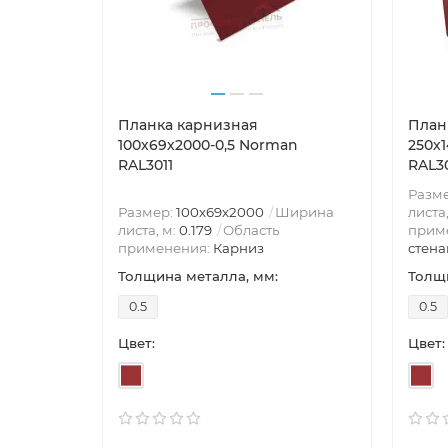
Планка карнизная
План
100х69х2000-0,5 Norman
250х
RAL3011
RAL30
Разм
Размер:
100х69х2000
Ширина
листа
листа, м:
0.179
Область
прим
применения:
Карниз
стена
Толщина металла, мм:
Толщи
0.5
0.5
Цвет:
Цвет: