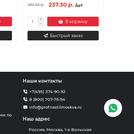
237.30 р.
218.84 
282.50 р.
/шт
у
В корзину
Быстрый заказ
Наши контакты
+7(495) 374-90-92
8 (800) 707-76-94
info@profnastilmoskva.ru
ми по
Наш адрес
Россия, Москва, 1-я Вольская