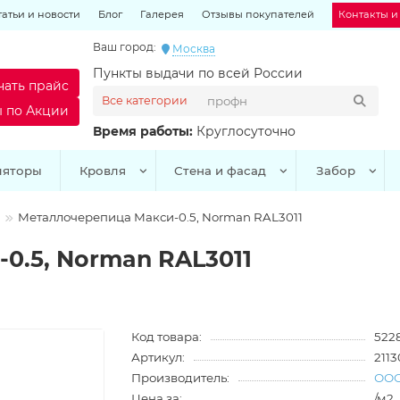
татьи и новости
Блог
Галерея
Отзывы покупателей
Контакты и
Ваш город:
Москва
Пункты выдачи по всей России
чать прайс
Все категории
ы по Акции
Время работы:
Круглосуточно
ляторы
Кровля
Стена и фасад
Забор
Металлочерепица Макси-0.5, Norman RAL3011
0.5, Norman RAL3011
Код товара:
522
Артикул:
211
Производитель:
ООО
Цена за:
/м2