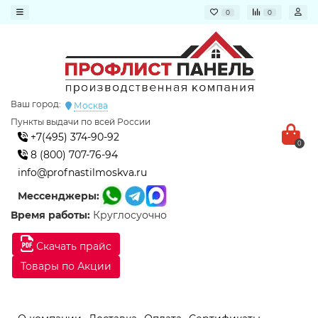
0
0
Ваш город:
Москва
Пункты выдачи по всей России
+7(495) 374-90-92
0
8 (800) 707-76-94
info@profnastilmoskva.ru
Мессенджеры:
Время работы:
Круглосуочно
Скачать прайс
Товары по Акции