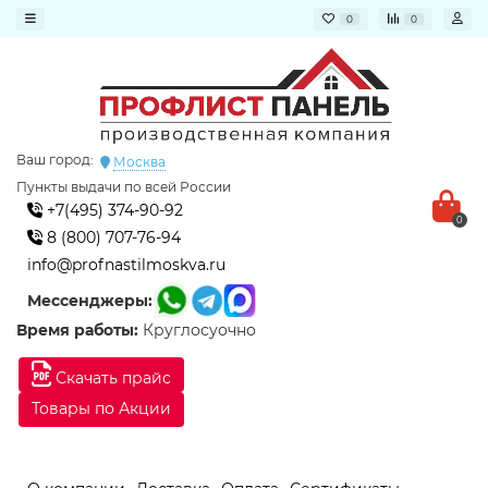
0
0
Ваш город:
Москва
Пункты выдачи по всей России
+7(495) 374-90-92
0
8 (800) 707-76-94
info@profnastilmoskva.ru
Мессенджеры:
Время работы:
Круглосуочно
Скачать прайс
Товары по Акции