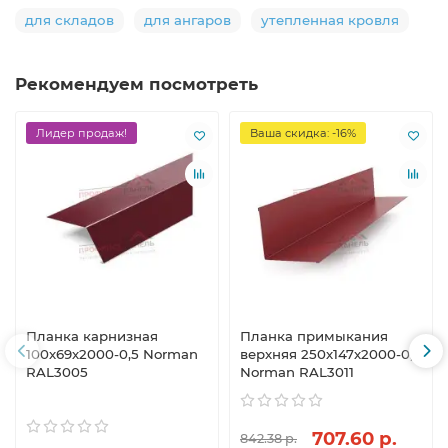
для складов
для ангаров
утепленная кровля
Рекомендуем посмотреть
Лидер продаж!
Ваша скидка: -16%
Планка карнизная
Планка примыкания
100х69х2000-0,5 Norman
верхняя 250х147х2000-0,5
RAL3005
Norman RAL3011
707.60 р.
842.38 р.