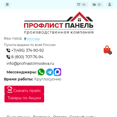
0
0
Ваш город:
Москва
Пункты выдачи по всей России
+7(495) 374-90-92
0
8 (800) 707-76-94
info@profnastilmoskva.ru
Мессенджеры:
Время работы:
Круглосуочно
Скачать прайс
Товары по Акции