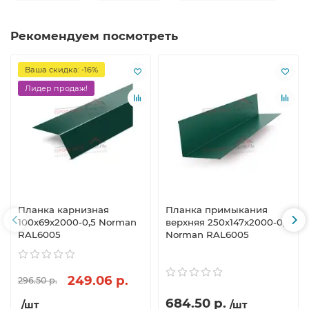
Рекомендуем посмотреть
Ваша скидка: -16%
Лидер продаж!
Планка карнизная
Планка примыкания
100х69х2000-0,5 Norman
верхняя 250х147х2000-0,5
RAL6005
Norman RAL6005
249.06 р.
296.50 р.
684.50 р.
/шт
/шт