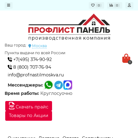
0
0
Ваш город:
Москва
Пункты выдачи по всей России
+7(495) 374-90-92
0
8 (800) 707-76-94
info@profnastilmoskva.ru
Мессенджеры:
Время работы:
Круглосуочно
Скачать прайс
Товары по Акции