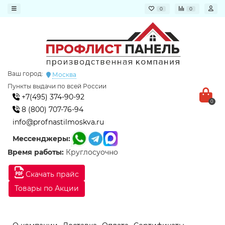
0
0
Ваш город:
Москва
Пункты выдачи по всей России
+7(495) 374-90-92
0
8 (800) 707-76-94
info@profnastilmoskva.ru
Мессенджеры:
Время работы:
Круглосуочно
Скачать прайс
Товары по Акции