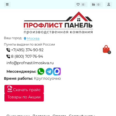
0
0
Ваш город:
Москва
Пункты выдачи по всей России
+7(495) 374-90-92
0
8 (800) 707-76-94
info@profnastilmoskva.ru
Мессенджеры:
Время работы:
Круглосуочно
Скачать прайс
Товары по Акции