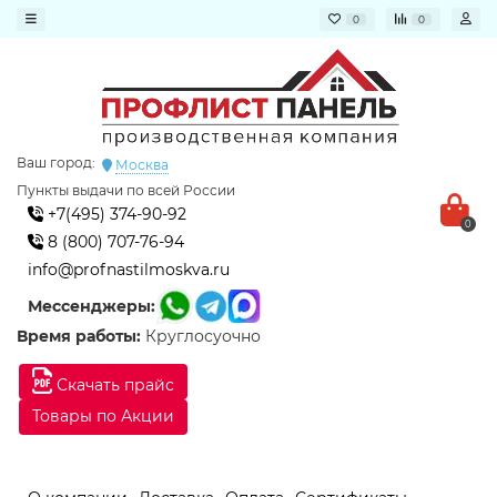
0
0
Ваш город:
Москва
Пункты выдачи по всей России
+7(495) 374-90-92
0
8 (800) 707-76-94
info@profnastilmoskva.ru
Мессенджеры:
Время работы:
Круглосуочно
Скачать прайс
Товары по Акции