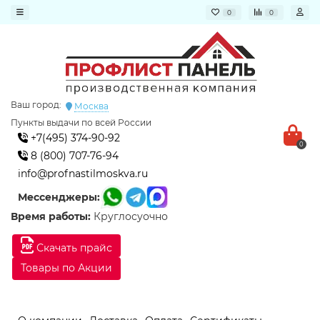
0
0
Ваш город:
Москва
Пункты выдачи по всей России
+7(495) 374-90-92
0
8 (800) 707-76-94
info@profnastilmoskva.ru
Мессенджеры:
Время работы:
Круглосуочно
Скачать прайс
Товары по Акции