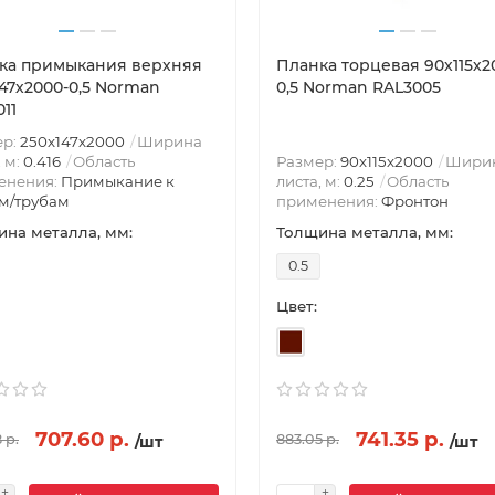
ка примыкания верхняя
Планка торцевая 90х115х2
147х2000-0,5 Norman
0,5 Norman RAL3005
11
ер:
250х147х2000
Ширина
, м:
0.416
Область
Размер:
90х115х2000
Шири
енения:
Примыкание к
листа, м:
0.25
Область
м/трубам
применения:
Фронтон
на металла, мм:
Толщина металла, мм:
0.5
Цвет:
707.60 р.
741.35 р.
 р.
883.05 р.
/шт
/шт