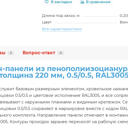
В закладки
В сравнение
Длина под заказ, м
0,20
Цвет
Вин
Все характеристики
вы
Вопрос-ответ
5
0
-панели из пенополиизоцианура
толщина 220 мм, 0.5/0.5, RAL300
служит базовым размерным элементом, кровельное назначе
цовки 0.5/0.5 и цветовое исполнение RAL3005, и все сопр
 связывают с наружными планками и видимым крепежом. С
ицовки 0.5/0.5 сохраняют в маркировке вместе с кодом RA
ного комплекта. Направление панели отмечают в монтажно
005. Контуры проходок заранее переносят на рабочую схему.