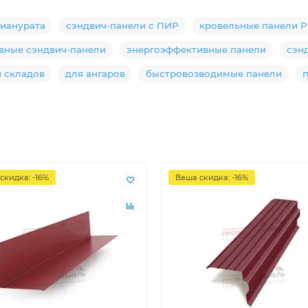
цианурата
сэндвич-панели с ПИР
кровельные панели P
вные сэндвич-панели
энергоэффективные панели
сэн
я складов
для ангаров
быстровозводимые панели
скидка: -16%
Ваша скидка: -16%