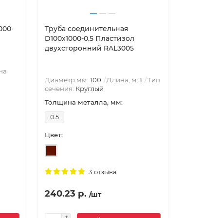
000-
Труба соединительная
Воронка 
D100х1000-0.5 Пластизол
0.6 Пла
двухсторонний RAL3005
RAL3005
на
Диаметр
Диаметр мм:
100
Длина, м:
1
Тип
Круглый
сечения:
Круглый
Воронка 
Толщина металла, мм:
Толщина 
0.5
0.6
Цвет:
Цвет:
3 отзыва
240.23 р.
218.84 
/шт