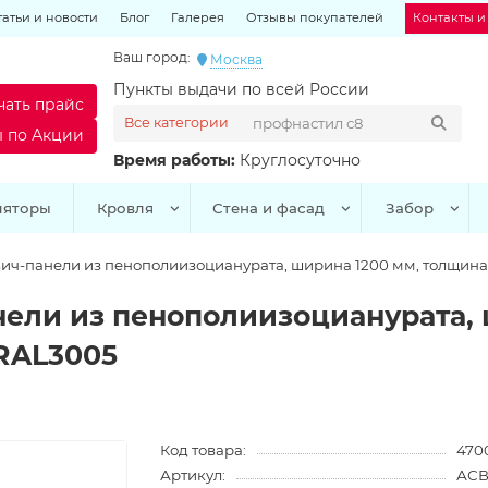
татьи и новости
Блог
Галерея
Отзывы покупателей
Контакты и
Ваш город:
Москва
Пункты выдачи по всей России
чать прайс
Все категории
ы по Акции
Время работы:
Круглосуточно
ляторы
Кровля
Стена и фасад
Забор
ич-панели из пенополиизоцианурата, ширина 1200 мм, толщина 2
ели из пенополиизоцианурата, 
 RAL3005
Код товара:
470
Артикул:
АСВ