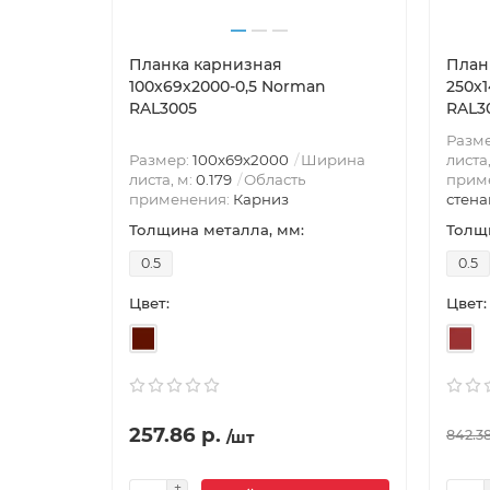
Планка карнизная
План
100х69х2000-0,5 Norman
250х
RAL3005
RAL30
Разм
Размер:
100х69х2000
Ширина
листа
листа, м:
0.179
Область
прим
применения:
Карниз
стена
Толщина металла, мм:
Толщи
0.5
0.5
Цвет:
Цвет:
257.86 р.
842.38
/шт