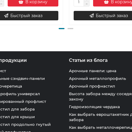
В корзину
В корзин
Быстрый заказ
Быстрый заказ
продукции
Статьи из блога
ист
Арочные панели: цена
ьные сэндвич-панели
Арочный металлопрофиль
очерепица
Арочный профнастил
профиль универсал
Высота забора между соседя
закону
ированный профлист
Гидроизоляция чердака
стил для забора
Как выбрать евроштакетник 
стил для крыши
забора
стил продольно гнутый
Как выбрать металлочерепиц