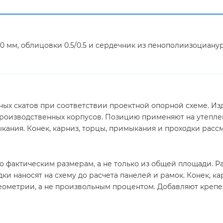
 мм, облицовки 0.5/0.5 и сердечник из пенополиизоциану
ых скатов при соответствии проектной опорной схеме. Из
роизводственных корпусов. Позицию применяют на утепленн
кания. Конек, карниз, торцы, примыкания и проходки расс
о фактическим размерам, а не только из общей площади. Р
дки наносят на схему до расчета панелей и рамок. Конек, к
еометрии, а не произвольным процентом. Добавляют крепеж