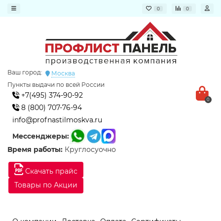
0
0
Ваш город:
Москва
Пункты выдачи по всей России
+7(495) 374-90-92
0
8 (800) 707-76-94
info@profnastilmoskva.ru
Мессенджеры:
Время работы:
Круглосуочно
Скачать прайс
Товары по Акции