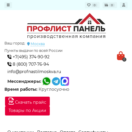
0
0
Ваш город:
Москва
Пункты выдачи по всей России
+7(495) 374-90-92
0
8 (800) 707-76-94
info@profnastilmoskva.ru
Мессенджеры:
Время работы:
Круглосуочно
Скачать прайс
Товары по Акции