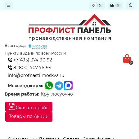
0
0
Ваш город:
Москва
Пункты выдачи по всей России
+7(495) 374-90-92
0
8 (800) 707-76-94
info@profnastilmoskva.ru
Мессенджеры:
Время работы:
Круглосуочно
Скачать прайс
Товары по Акции