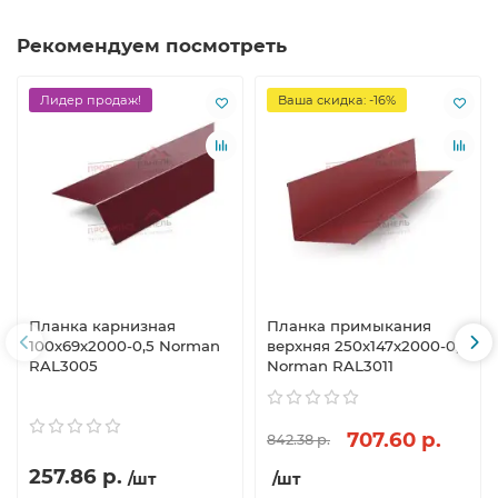
Рекомендуем посмотреть
Лидер продаж!
Ваша скидка: -16%
Планка карнизная
Планка примыкания
100х69х2000-0,5 Norman
верхняя 250х147х2000-0,5
RAL3005
Norman RAL3011
707.60 р.
842.38 р.
257.86 р.
/шт
/шт