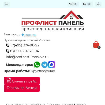
0
0
Ваш город:
Москва
Пункты выдачи по всей России
+7(495) 374-90-92
0
8 (800) 707-76-94
info@profnastilmoskva.ru
Мессенджеры:
Время работы:
Круглосуочно
Скачать прайс
Товары по Акции