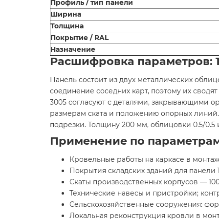
Профиль / тип панели
Ширина
Толщина
Покрытие / RAL
Назначение
Расшифровка параметров: 1
Панель состоит из двух металлических обли
соединение соседних карт, поэтому их сводя
3005 согласуют с деталями, закрывающими орг
размерам ската и положению опорных линий.
подрезки. Толщину 200 мм, облицовки 0.5/0.5
Применение по параметрам 
Кровельные работы на каркасе в монтажно
Покрытия складских зданий для панели 10
Скаты производственных корпусов — 1000×
Технические навесы и пристройки; контро
Сельскохозяйственные сооружения: формат
Локальная реконструкция кровли в монтаж