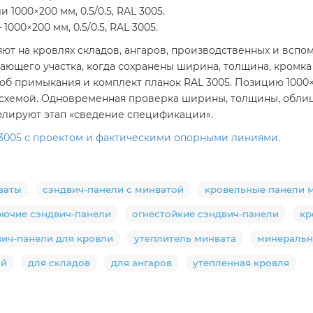
1000×200 мм, 0.5/0.5, RAL 3005.
00×200 мм, 0.5/0.5, RAL 3005.
няют на кровлях складов, ангаров, производственных и всп
дающего участка, когда сохранены ширина, толщина, кромка
б примыкания и комплект планок RAL 3005. Позицию 1000×20
 схемой. Одновременная проверка ширины, толщины, обли
ролируют этап «сведение спецификации».
AL 3005 с проектом и фактическими опорными линиями.
ваты
сэндвич-панели с минватой
кровельные панели 
рючие сэндвич-панели
огнестойкие сэндвич-панели
кр
вич-панели для кровли
утеплитель минвата
минеральн
ий
для складов
для ангаров
утепленная кровля