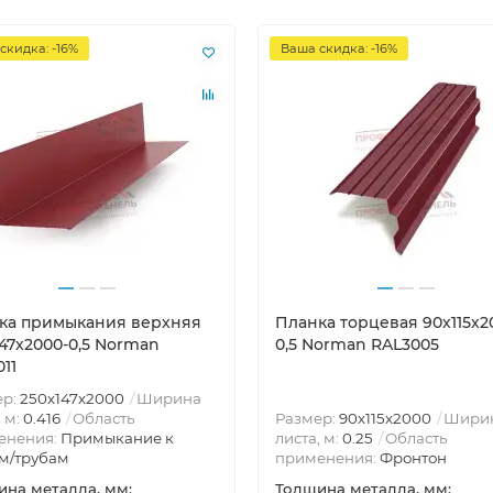
скидка: -16%
Ваша скидка: -16%
ка примыкания верхняя
Планка торцевая 90х115х2
147х2000-0,5 Norman
0,5 Norman RAL3005
11
ер:
250х147х2000
Ширина
, м:
0.416
Область
Размер:
90х115х2000
Шири
енения:
Примыкание к
листа, м:
0.25
Область
м/трубам
применения:
Фронтон
на металла, мм:
Толщина металла, мм: