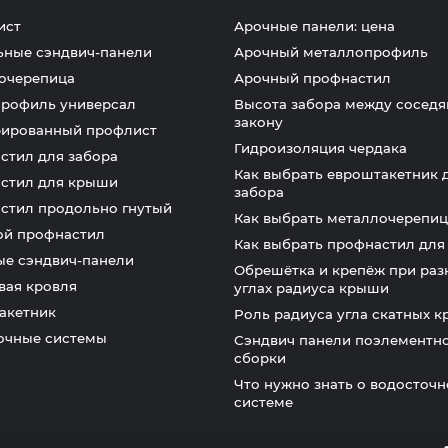
ист
Арочные панели: цена
ьные сэндвич-панели
Арочный металлопрофиль
очерепица
Арочный профнастил
профиль универсал
Высота забора между соседя
закону
ированный профлист
Гидроизоляция чердака
стил для забора
Как выбрать евроштакетник 
стил для крыши
забора
стил продольно гнутый
Как выбрать металлочерепиц
ой профнастил
Как выбрать профнастил дл
ые сэндвич-панели
Обрешётка и крепёж при раз
вая кровля
углах радиуса крыши
акетник
Роль радиуса угла скатных 
очные системы
Сэндвич панели поэлементн
сборки
Что нужно знать о водосточ
системе