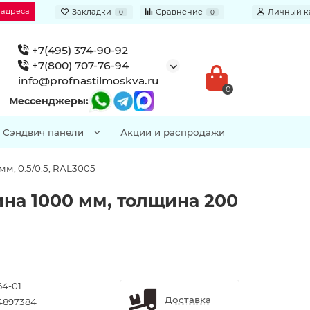
 адреса
Закладки
Сравнение
Личный к
0
0
+7(495) 374-90-92
+7(800) 707-76-94
info@profnastilmoskva.ru
0
Мессенджеры:
Сэндвич панели
Акции и распродажи
м, 0.5/0.5, RAL3005
на 1000 мм, толщина 200
64-01
Доставка
4897384