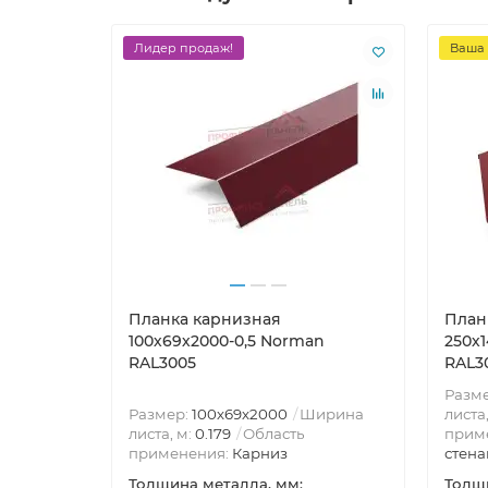
Лидер продаж!
Ваша 
Планка карнизная
План
100х69х2000-0,5 Norman
250х
RAL3005
RAL30
Разм
Размер:
100х69х2000
Ширина
листа
листа, м:
0.179
Область
прим
применения:
Карниз
стена
Толщина металла, мм:
Толщи