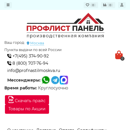
0
0
Ваш город:
Москва
Пункты выдачи по всей России
+7(495) 374-90-92
0
8 (800) 707-76-94
info@profnastilmoskva.ru
Мессенджеры:
Время работы:
Круглосуочно
Скачать прайс
Товары по Акции