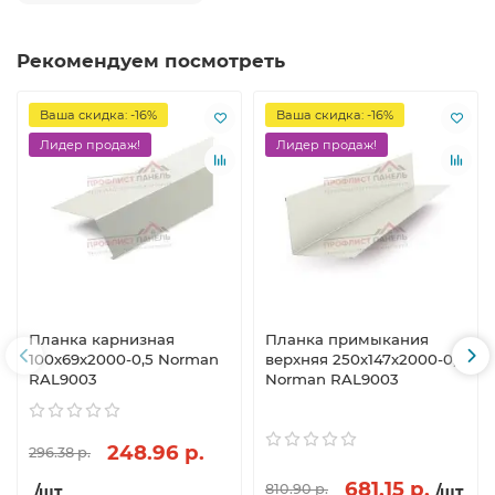
Рекомендуем посмотреть
Ваша скидка: -16%
Ваша скидка: -16%
Лидер продаж!
Лидер продаж!
Планка карнизная
Планка примыкания
100х69х2000-0,5 Norman
верхняя 250х147х2000-0,5
RAL9003
Norman RAL9003
248.96 р.
296.38 р.
681.15 р.
810.90 р.
/шт
/шт