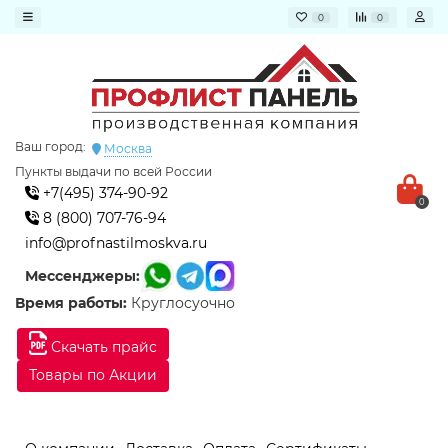
0
0
Ваш город:
Москва
Пункты выдачи по всей России
+7(495) 374-90-92
0
8 (800) 707-76-94
info@profnastilmoskva.ru
Мессенджеры:
Время работы:
Круглосуочно
Скачать прайс
Товары по Акции