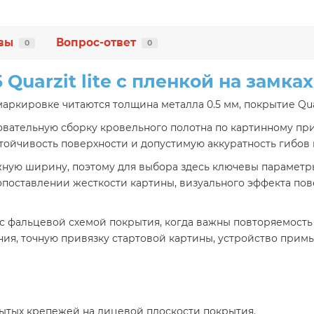
вы
Вопрос-ответ
0
0
 Quarzit lite с пленкой на замк
аркировке читаются толщина металла 0.5 мм, покрытие Quarz
овательную сборку кровельного полотна по картинному при
устойчивость поверхности и допустимую аккуратность гибов 
ную ширину, поэтому для выбора здесь ключевы параметры 0
опоставлении жесткости картины, визуального эффекта по
 фальцевой схемой покрытия, когда важны повторяемость к
ия, точную привязку стартовой картины, устройство прим
ытых крепежей на лицевой плоскости покрытия.