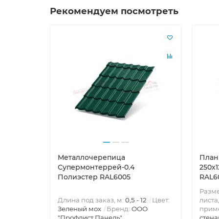
Рекомендуем посмотреть
Металлочерепица
План
Супермонтеррей-0.4
250х
Полиэстер RAL6005
RAL6
Разм
Длина под заказ, м:
0,5 - 12
Цвет:
листа
Зеленый мох
Бренд:
ООО
прим
"Профлист Панель"
стена