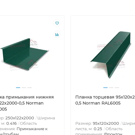
ка примыкания нижняя
Планка торцевая 95х120х2
122х2000-0,5 Norman
0,5 Norman RAL6005
005
ер:
250х122х2000
Ширина
, м:
0.416
Область
Размер:
95х120х2000
Шири
енения:
Примыкание к
листа, м:
0.25
Область
м/трубам
применения:
Фронтон