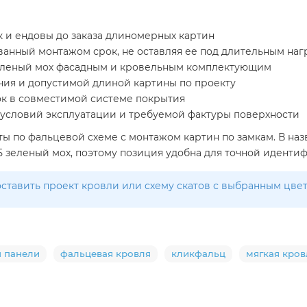
к и ендовы до заказа длиномерных картин
анный монтажом срок, не оставляя ее под длительным на
зеленый мох фасадным и кровельным комплектующим
ания и допустимой длиной картины по проекту
ок в совместимой системе покрытия
ом условий эксплуатации и требуемой фактуры поверхности
ы по фальцевой схеме с монтажом картин по замкам. В на
6005 зеленый мох, поэтому позиция удобна для точной идент
ставить проект кровли или схему скатов с выбранным цве
ч панели
фальцевая кровля
кликфальц
мягкая кров