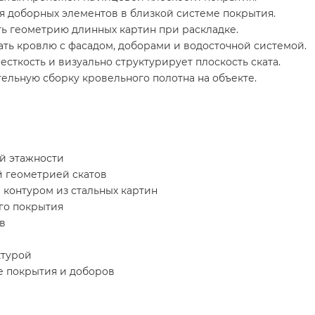
ия доборных элементов в близкой системе покрытия.
ь геометрию длинных картин при раскладке.
ать кровлю с фасадом, доборами и водосточной системой.
сткость и визуально структурирует плоскость ската.
ельную сборку кровельного полотна на объекте.
й этажности
й геометрией скатов
контуром из стальных картин
го покрытия
в
ктурой
е покрытия и доборов