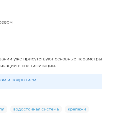
гревом
звании уже присутствуют основные параметры
ификации в спецификации.
том и покрытием.
ля
водосточная система
крепежи