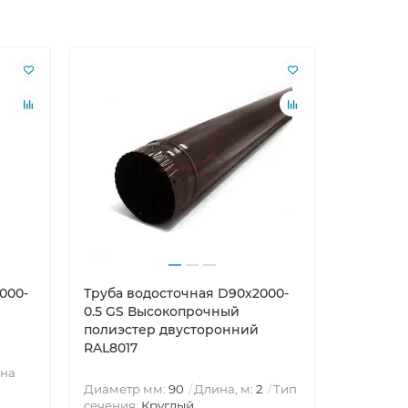
000-
Труба водосточная D90х2000-
Желоб в
0.5 GS Высокопрочный
120х86х3
полиэстер двусторонний
RAL9003
RAL8017
на
Диаметр мм:
90
Длина, м:
2
Тип
Размеры
сечения:
Круглый