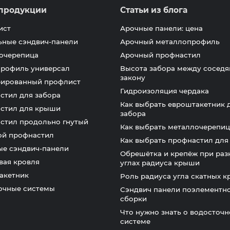
продукции
Статьи из блога
ист
Арочные панели: цена
ьные сэндвич-панели
Арочный металлопрофиль
очерепица
Арочный профнастил
профиль универсал
Высота забора между соседя
закону
ированный профлист
Гидроизоляция чердака
стил для забора
Как выбрать евроштакетник 
стил для крыши
забора
стил продольно гнутый
Как выбрать металлочерепиц
ой профнастил
Как выбрать профнастил дл
ые сэндвич-панели
Обрешётка и крепёж при раз
вая кровля
углах радиуса крыши
акетник
Роль радиуса угла скатных 
очные системы
Сэндвич панели поэлементн
сборки
Что нужно знать о водосточ
системе