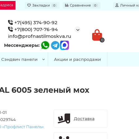
 адреса
Закладки
Сравнение
Личный к
0
0
+7(495) 374-90-92
+7(800) 707-76-94
info@profnastilmoskva.ru
0
Мессенджеры:
Сэндвич панели
Акции и распродажи
 RAL 6005 зеленый мох
1-01
Доставка
-029744
 «Профлист Панель»