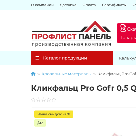
О компании
Доставка
Оплата
Сертификаты
С
Ска
Товар
Каталог продукции
Кальку
Кровельные материалы
Кликфальц Pro Gofr
Кликфальц Pro Gofr 0,5 Q
Ваша скидка: -16%
/м2