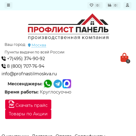
0
0
Ваш город:
Москва
Пункты выдачи по всей России
+7(495) 374-90-92
0
8 (800) 707-76-94
info@profnastilmoskva.ru
Мессенджеры:
Время работы:
Круглосуочно
Скачать прайс
Товары по Акции