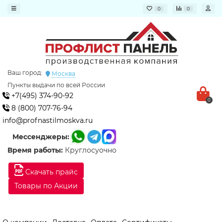
0
0
Ваш город:
Москва
Пункты выдачи по всей России
+7(495) 374-90-92
0
8 (800) 707-76-94
info@profnastilmoskva.ru
Мессенджеры:
Время работы:
Круглосуочно
Скачать прайс
Товары по Акции