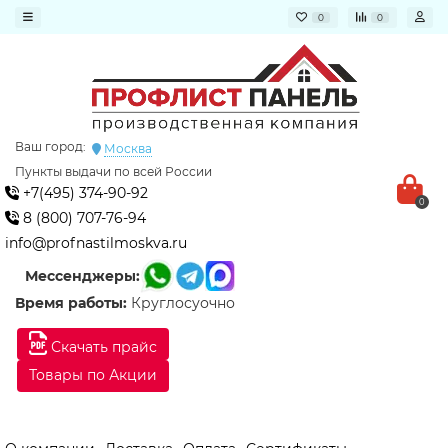
0
0
Ваш город:
Москва
Пункты выдачи по всей России
+7(495) 374-90-92
0
8 (800) 707-76-94
info@profnastilmoskva.ru
Мессенджеры:
Время работы:
Круглосуочно
Скачать прайс
Товары по Акции