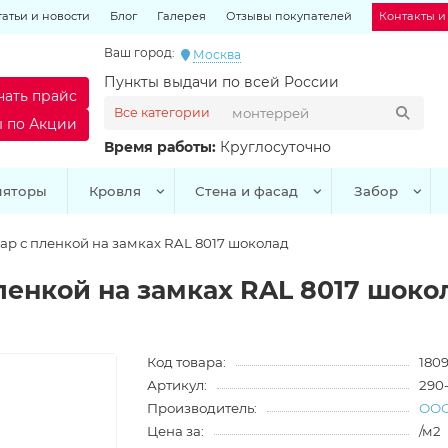
татьи и новости
Блог
Галерея
Отзывы покупателей
Контакты и
Ваш город:
Москва
Пункты выдачи по всей России
чать прайс
Все категории
ы по Акции
Время работы:
Круглосуточно
ляторы
Кровля
Стена и фасад
Забор
ap с пленкой на замках RAL 8017 шоколад
ленкой на замках RAL 8017 шоко
Код товара:
1809
Артикул:
290
Производитель:
ООО
Цена за:
/м2