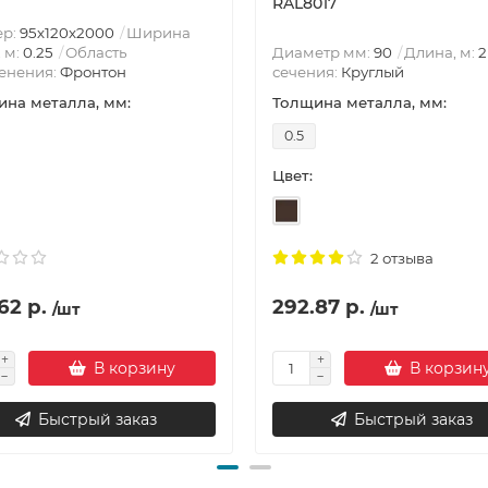
RAL8017
ер:
95х120х2000
Ширина
, м:
0.25
Область
Диаметр мм:
90
Длина, м:
2
енения:
Фронтон
сечения:
Круглый
на металла, мм:
Толщина металла, мм:
0.5
Цвет:
2 отзыва
62 р.
292.87 р.
/шт
/шт
В корзину
В корзин
Быстрый заказ
Быстрый заказ