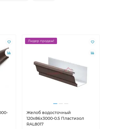
Лидер продаж!
Лидер пр
000-
Желоб водосточный
Саморезы
120х86х3000-0.5 Пластизол
RAL8017