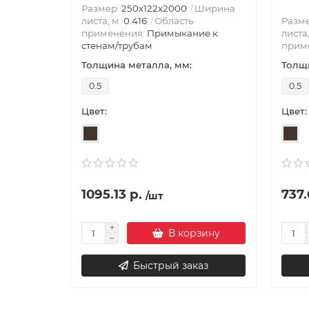
Размер:
250х122х2000
Ширина
листа, м:
0.416
Область
Разм
применения:
Примыкание к
листа
стенам/трубам
прим
Толщина металла, мм:
Толщи
0.5
0.5
Цвет:
Цвет:
1095.13 р.
737.
/шт
В корзину
Быстрый заказ