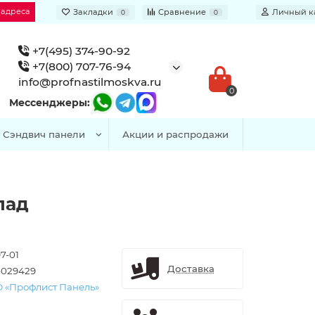
 адреса
Закладки
Сравнение
Личный к
0
0
+7(495) 374-90-92
+7(800) 707-76-94
info@profnastilmoskva.ru
0
Мессенджеры:
Сэндвич панели
Акции и распродажи
лад
7-01
Доставка
-029429
 «Профлист Панель»