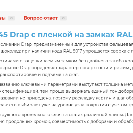
вы
Вопрос-ответ
0
0
45 Drap с пленкой на замках RAL
сполнении Drap, предназначенный для устройства фальцева
7 шоколад; при наличии кода RAL 8017 упрощается сверка с
ртинами с защелкиваемым замком без двойного загиба кром
 покрытие Drap определяет характер поверхности и режим 
ранспортировке и подъеме на скат.
названию ключевыми параметрами выступают толщина металл
со спецификацией, тем проще выдержать единый тон добор
 названии не приведена, поэтому раскладку картин и шаг 
азан: его выбирают уже на уровне узла покрытия с учетом 
ружного кровельного слоя на скатах различной длины. Для
ия продольных кромок, совместимость с доборами и обрабо