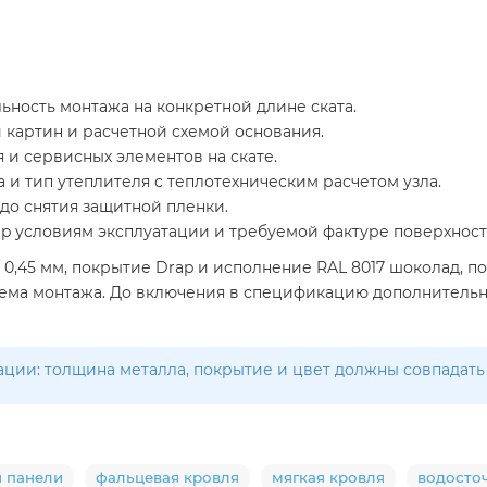
ьность монтажа на конкретной длине ската.
 картин и расчетной схемой основания.
 и сервисных элементов на скате.
 и тип утеплителя с теплотехническим расчетом узла.
до снятия защитной пленки.
ap условиям эксплуатации и требуемой фактуре поверхност
0,45 мм, покрытие Drap и исполнение RAL 8017 шоколад, по
схема монтажа. До включения в спецификацию дополнительн
ии: толщина металла, покрытие и цвет должны совпадать 
ч панели
фальцевая кровля
мягкая кровля
водосто