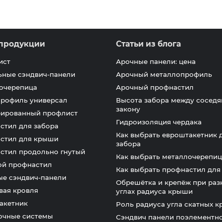
продукции
Статьи из блога
ист
Арочные панели: цена
ьные сэндвич-панели
Арочный металлопрофиль
очерепица
Арочный профнастил
профиль универсал
Высота забора между соседя
закону
ированный профлист
Гидроизоляция чердака
стил для забора
Как выбрать евроштакетник 
стил для крыши
забора
стил продольно гнутый
Как выбрать металлочерепиц
ой профнастил
Как выбрать профнастил дл
ые сэндвич-панели
Обрешётка и крепёж при раз
вая кровля
углах радиуса крыши
акетник
Роль радиуса угла скатных 
очные системы
Сэндвич панели поэлементн