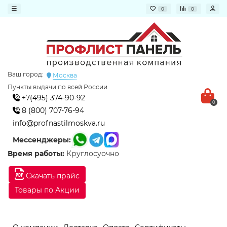
0
0
Ваш город:
Москва
Пункты выдачи по всей России
+7(495) 374-90-92
0
8 (800) 707-76-94
info@profnastilmoskva.ru
Мессенджеры:
Время работы:
Круглосуочно
Скачать прайс
Товары по Акции