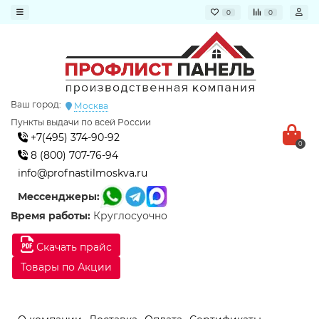
0
0
Ваш город:
Москва
Пункты выдачи по всей России
+7(495) 374-90-92
0
8 (800) 707-76-94
info@profnastilmoskva.ru
Мессенджеры:
Время работы:
Круглосуочно
Скачать прайс
Товары по Акции