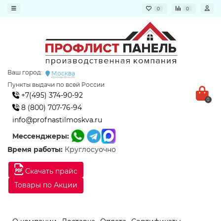
0
0
Ваш город:
Москва
Пункты выдачи по всей России
+7(495) 374-90-92
0
8 (800) 707-76-94
info@profnastilmoskva.ru
Мессенджеры:
Время работы:
Круглосуочно
Скачать прайс
Товары по Акции