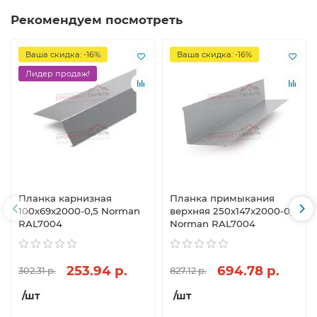
Рекомендуем посмотреть
Ваша скидка: -16%
Ваша скидка: -16%
Лидер продаж!
Планка карнизная
Планка примыкания
100х69х2000-0,5 Norman
верхняя 250х147х2000-0,5
RAL7004
Norman RAL7004
253.94 р.
694.78 р.
302.31 р.
827.12 р.
/шт
/шт