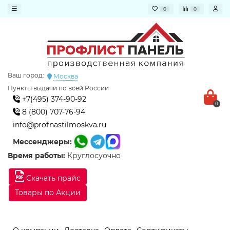
0
0
Ваш город:
Москва
Пункты выдачи по всей России
+7(495) 374-90-92
0
8 (800) 707-76-94
info@profnastilmoskva.ru
Мессенджеры:
Время работы:
Круглосуочно
Скачать прайс
Товары по Акции