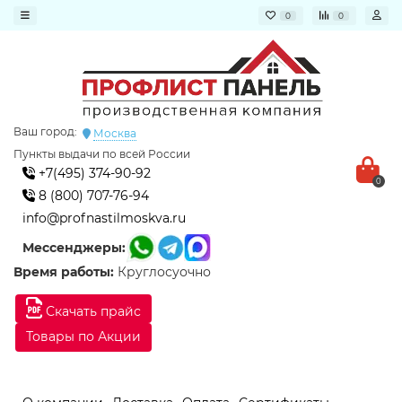
0
0
Ваш город:
Москва
Пункты выдачи по всей России
+7(495) 374-90-92
0
8 (800) 707-76-94
info@profnastilmoskva.ru
Мессенджеры:
Время работы:
Круглосуочно
Скачать прайс
Товары по Акции