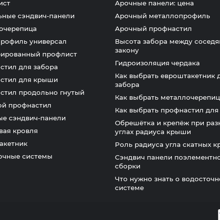
ист
Арочные панели: цена
ьные сэндвич-панели
Арочный металлопрофиль
очерепица
Арочный профнастил
профиль универсал
Высота забора между соседя
закону
ированный профлист
Гидроизоляция чердака
стил для забора
Как выбрать евроштакетник 
стил для крыши
забора
стил продольно гнутый
Как выбрать металлочерепиц
ой профнастил
Как выбрать профнастил дл
ые сэндвич-панели
Обрешётка и крепёж при раз
вая кровля
углах радиуса крыши
акетник
Роль радиуса угла скатных 
очные системы
Сэндвич панели поэлементн
сборки
Что нужно знать о водосточ
системе