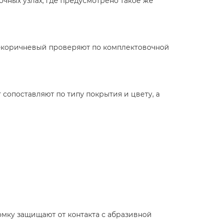
очных узлах, где предусмотрено такое же
но-коричневый проверяют по комплектовочной
сопоставляют по типу покрытия и цвету, а
омку защищают от контакта с абразивной