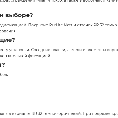
рах ограждений Milan и Tokyo, а также в воротных и калит
и выборе?
модификацией. Покрытие PurLite Мatt и оттенок RR 32 тем
сования.
щие?
сту установки. Соседние планки, ламели и элементы ворот 
окончательной фиксацией.
м?
бов.
нена в варианте RR 32 темно-коричневый. При подрезке кр