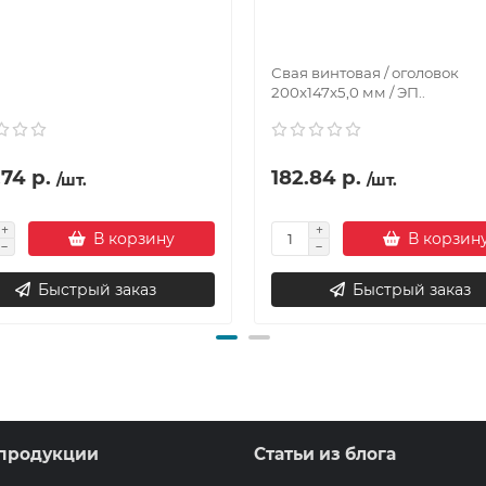
Свая винтовая / оголовок
200x147x5,0 мм / ЭП..
74 р.
182.84 р.
/шт.
/шт.
В корзину
В корзин
Быстрый заказ
Быстрый заказ
продукции
Статьи из блога