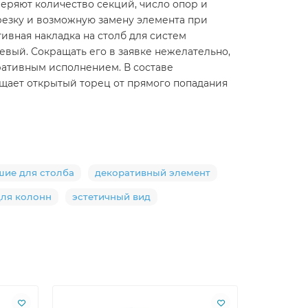
веряют количество секций, число опор и
дрезку и возможную замену элемента при
вная накладка на столб для систем
невый. Сокращать его в заявке нежелательно,
ративным исполнением. В составе
щает открытый торец от прямого попадания
шие для столба
декоративный элемент
для колонн
эстетичный вид
Лидер пр