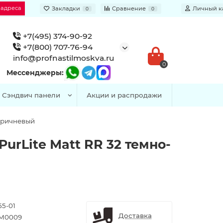
 адреса
Закладки
Сравнение
Личный к
0
0
+7(495) 374-90-92
+7(800) 707-76-94
info@profnastilmoskva.ru
0
Мессенджеры:
Сэндвич панели
Акции и распродажи
коричневый
urLite Мatt RR 32 темно-
55-01
Доставка
M0009