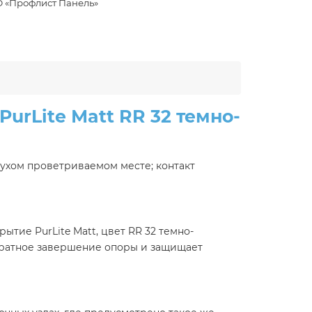
 «Профлист Панель»
urLite Мatt RR 32 темно-
сухом проветриваемом месте; контакт
ытие PurLite Мatt, цвет RR 32 темно-
куратное завершение опоры и защищает