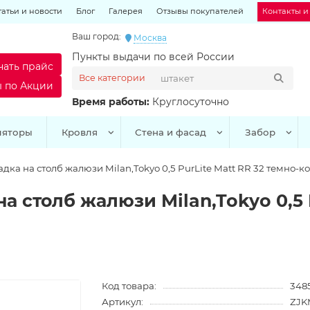
татьи и новости
Блог
Галерея
Отзывы покупателей
Контакты и
Ваш город:
Москва
Пункты выдачи по всей России
чать прайс
Все категории
ы по Акции
Время работы:
Круглосуточно
ляторы
Кровля
Стена и фасад
Забор
дка на столб жалюзи Milan,Tokyo 0,5 PurLite Мatt RR 32 темно-
 столб жалюзи Milan,Tokyo 0,5 P
Код товара:
348
Артикул:
ZJK