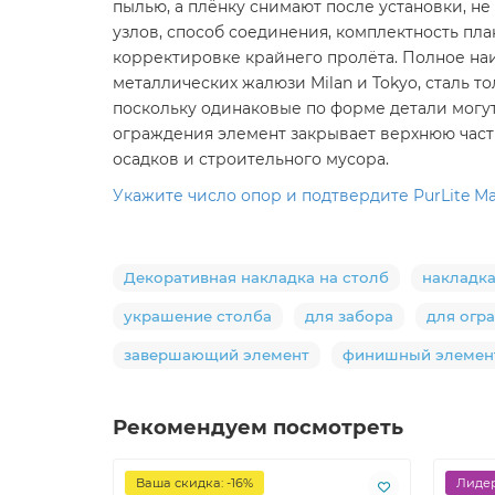
пылью, а плёнку снимают после установки, н
узлов, способ соединения, комплектность пл
корректировке крайнего пролёта. Полное на
металлических жалюзи Milan и Tokyo, сталь то
поскольку одинаковые по форме детали могут
ограждения элемент закрывает верхнюю част
осадков и строительного мусора.
Укажите число опор и подтвердите PurLite М
Декоративная накладка на столб
накладка
украшение столба
для забора
для огр
завершающий элемент
финишный элемен
Рекомендуем посмотреть
Ваша скидка: -16%
Лидер