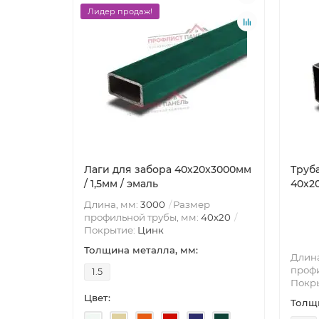
Лидер продаж!
Лаги для забора 40х20x3000мм
Труб
/ 1,5мм / эмаль
40х20
Длина, мм:
3000
Размер
профильной трубы, мм:
40х20
Покрытие:
Цинк
Толщина металла, мм:
Длина
профи
1.5
Покр
Цвет:
Толщи