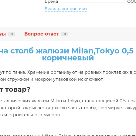
Бренд
ООО
Все характеристики
вы
Вопрос-ответ
0
0
а столб жалюзи Milan,Tokyo 0,5 P
коричневый
ут по пачке. Хранение организуют на ровных прокладках в 
кой стружкой и мокрой упаковкой исключают.
т товар?
таллических жалюзи Milan и Tokyo, сталь толщиной 0,5, покр
, который закрывает верхнюю часть столба, формирует ак
в и строительного мусора.