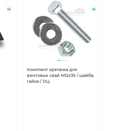
Комплект крепежа для
Саморезы
винтовых свай М12х35 / шайба,
гайка / ОЦ
Крепеж п
стали мар
проходит 
оцинковк