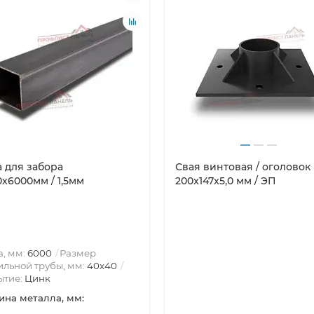
а для забора
Свая винтовая / оголовок
x6000мм / 1,5мм
200x147x5,0 мм / ЭП
, мм:
6000
Размер
льной трубы, мм:
40х40
ытие:
Цинк
на металла, мм: