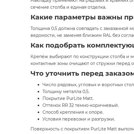
Накладку применяют на рядовых и крайних опо
сечение столба и единая отделка.
Какие параметры важны пр
Толщина 0,5 должна совпадать с заказанной 
ведомости, не заменяя близким RAL без согла
Как подобрать комплектую
Крепёж выбирают по конструкции столба и ме
контактные зоны очищают от стружки перед 
Что уточнить перед заказо
Число рядовых, угловых и воротных стол
Толщину металла 0,5.
Покрытие PurLite Мatt.
Оттенок RR 32 темно-коричневый.
Способ крепления к опоре.
Условия перевозки и разгрузки.
Поверхность с покрытием PurLite Мatt выпол