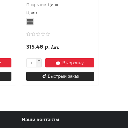
Покрытие:
Цинк
начи..
Цвет:
Цвет:
315.48 р.
4.47 р.
/шт.
у
В корзину
Быстрый заказ
Наши контакты