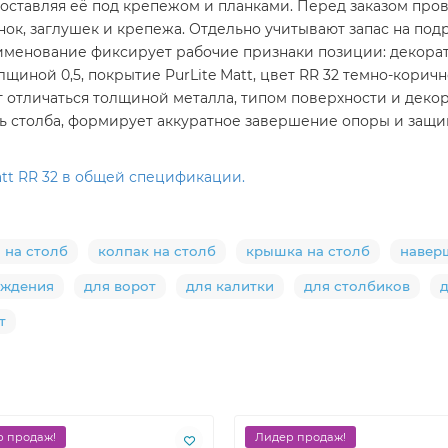
е оставляя её под крепежом и планками. Перед заказом про
анок, заглушек и крепежа. Отдельно учитывают запас на по
именование фиксирует рабочие признаки позиции: декорати
лщиной 0,5, покрытие PurLite Мatt, цвет RR 32 темно-корич
 отличаться толщиной металла, типом поверхности и деко
ь столба, формирует аккуратное завершение опоры и защи
att RR 32 в общей спецификации.
 на столб
колпак на столб
крышка на столб
навер
аждения
для ворот
для калитки
для столбиков
т
 продаж!
Лидер продаж!