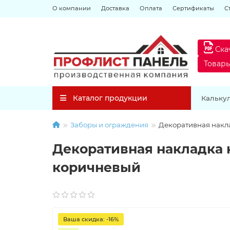
О компании
Доставка
Оплата
Сертификаты
С
Ска
Товар
Каталог продукции
Кальку
Заборы и ограждения
Декоративная накла
Декоративная накладка на
коричневый
Ваша скидка: -16%