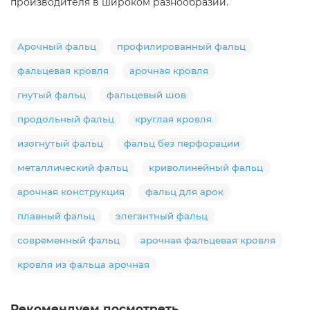
производителя в широком разнообразии.
Арочный фальц
профилированный фальц
фальцевая кровля
арочная кровля
гнутый фальц
фальцевый шов
продольный фальц
круглая кровля
изогнутый фальц
фальц без перфорации
металлический фальц
криволинейный фальц
арочная конструкция
фальц для арок
плавный фальц
элегантный фальц
современный фальц
арочная фальцевая кровля
кровля из фальца арочная
Рекомендуем посмотреть