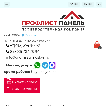
0
0
Ваш город:
Москва
Пункты выдачи по всей России
+7(495) 374-90-92
0
8 (800) 707-76-94
info@profnastilmoskva.ru
Мессенджеры:
Время работы:
Круглосуочно
Скачать прайс
Товары по Акции