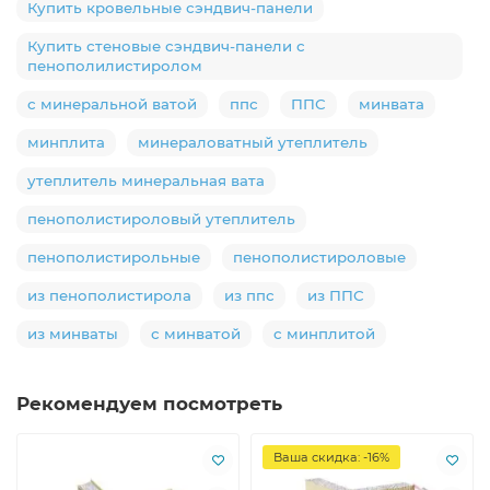
Купить кровельные сэндвич-панели
Купить стеновые сэндвич-панели с
пенополилистиролом
с минеральной ватой
ппс
ППС
минвата
минплита
минераловатный утеплитель
утеплитель минеральная вата
пенополистироловый утеплитель
пенополистирольные
пенополистироловые
из пенополистирола
из ппс
из ППС
из минваты
с минватой
с минплитой
Рекомендуем посмотреть
Ваша скидка: -16%