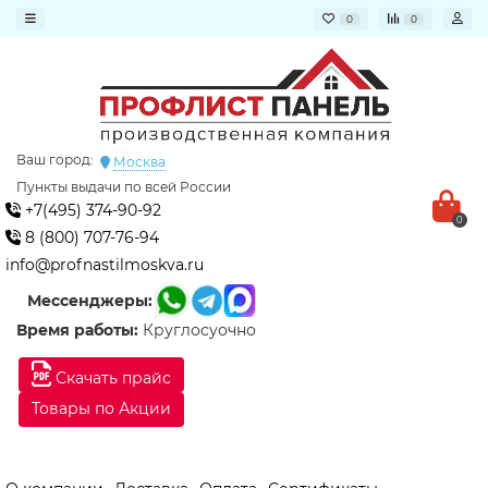
0
0
Ваш город:
Москва
Пункты выдачи по всей России
+7(495) 374-90-92
0
8 (800) 707-76-94
info@profnastilmoskva.ru
Мессенджеры:
Время работы:
Круглосуочно
Скачать прайс
Товары по Акции