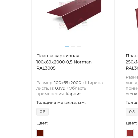
Планка карнизная
План
100х69х2000-0,5 Norman
250х
RAL3005
RAL30
Разм
Размер:
100х69х2000
Ширина
листа
листа, м:
0.179
Область
прим
применения:
Карниз
стена
Толщина металла, мм:
Толщи
0.5
0.5
Цвет:
Цвет: