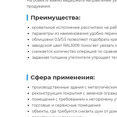
На объекте важно выдержать направление ук
продувания.
Преимущества:
кровельное исполнение рассчитано на раб
параметры из наименования удобно перен
облицовки 0.5/0.5 позволяют подобрать к
заводской цвет RAL3009 помогает увязать
снижается количество операций по сравн
заданная толщина утеплителя упрощает те
Сфера применения:
производственные здания с металлически
реконструкция покрытий с заменой ограж
помещения с требованием к негорючему 
торговые и сервисные помещения
объекты, где требуется снизить шум от до