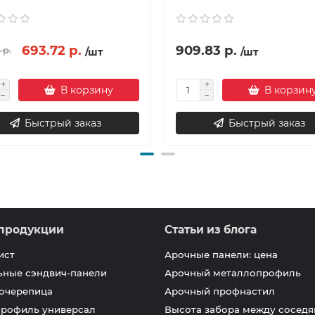
693.72 р.
909.83 р.
 р.
/шт
/шт
В корзину
В корзин
Быстрый заказ
Быстрый заказ
продукции
Статьи из блога
ист
Арочные панели: цена
ьные сэндвич-панели
Арочный металлопрофиль
очерепица
Арочный профнастил
профиль универсал
Высота забора между соседя