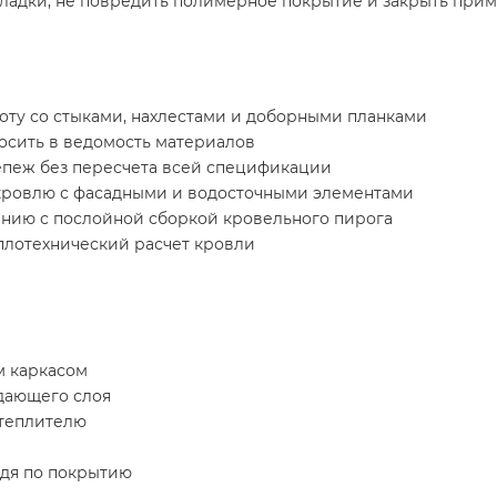
ладки, не повредить полимерное покрытие и закрыть примы
оту со стыками, нахлестами и доборными планками
осить в ведомость материалов
репеж без пересчета всей спецификации
 кровлю с фасадными и водосточными элементами
ению с послойной сборкой кровельного пирога
плотехнический расчет кровли
м каркасом
дающего слоя
утеплителю
ждя по покрытию