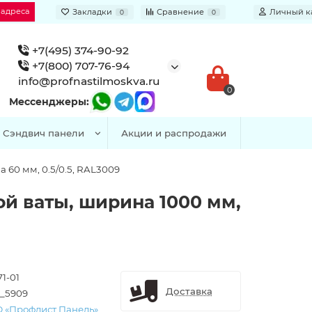
 адреса
Закладки
Сравнение
Личный к
0
0
+7(495) 374-90-92
+7(800) 707-76-94
info@profnastilmoskva.ru
0
Мессенджеры:
Сэндвич панели
Акции и распродажи
 60 мм, 0.5/0.5, RAL3009
й ваты, ширина 1000 мм,
1-01
Доставка
_5909
 «Профлист Панель»