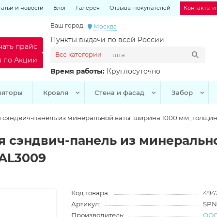
татьи и новости
Блог
Галерея
Отзывы покупателей
Контакты и
Ваш город:
Москва
Пункты выдачи по всей России
чать прайс
Все категории
ы по Акции
Время работы:
Круглосуточно
ляторы
Кровля
Стена и фасад
Забор
 сэндвич-панель из минеральной ваты, ширина 1000 мм, толщина
я сэндвич-панель из минерально
RAL3009
Код товара:
4947
Артикул:
SPN
Производитель:
ООО