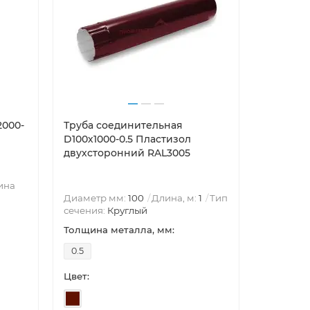
2000-
Труба соединительная
Воронка 
D100х1000-0.5 Пластизол
0.6 Пла
двухсторонний RAL3005
RAL3005
ина
Диаметр
Диаметр мм:
100
Длина, м:
1
Тип
Круглый
сечения:
Круглый
Воронка 
Толщина металла, мм:
Толщина 
0.5
0.6
Цвет:
Цвет: