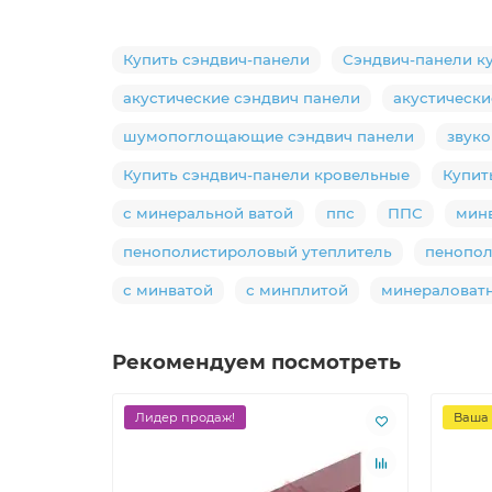
Купить сэндвич-панели
Сэндвич-панели к
акустические сэндвич панели
акустически
шумопоглощающие сэндвич панели
звук
Купить сэндвич-панели кровельные
Купит
с минеральной ватой
ппс
ППС
мин
пенополистироловый утеплитель
пенопо
с минватой
с минплитой
минераловат
Рекомендуем посмотреть
Лидер продаж!
Ваша 