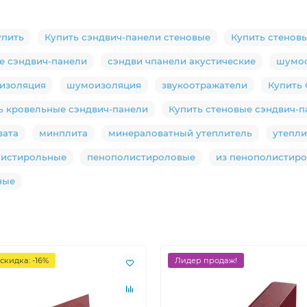
упить
Купить сэндвич-панели стеновые
Купить стенов
е сэндвич-панели
сэндви чпанели акустические
шумоо
оизоляция
шумоизоляция
звукоотражатели
Купить 
ь кровельные сэндвич-панели
Купить стеновые сэндвич-
вата
минплита
минераловатный утеплитель
утепли
листирольные
пенополистироловые
из пенополистир
ные
скидка: -16%
Лидер продаж!