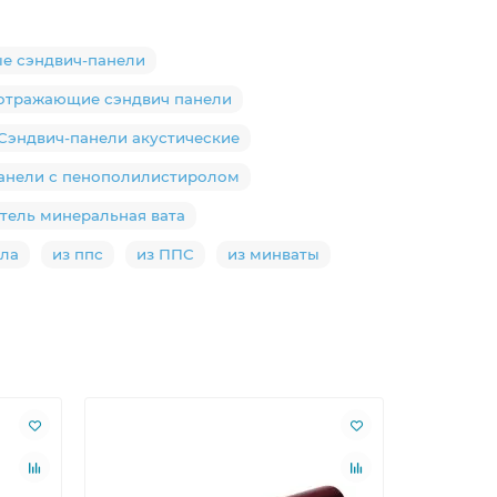
ые сэндвич-панели
тражающие сэндвич панели
Сэндвич-панели акустические
панели с пенополилистиролом
тель минеральная вата
ола
из ппс
из ППС
из минваты