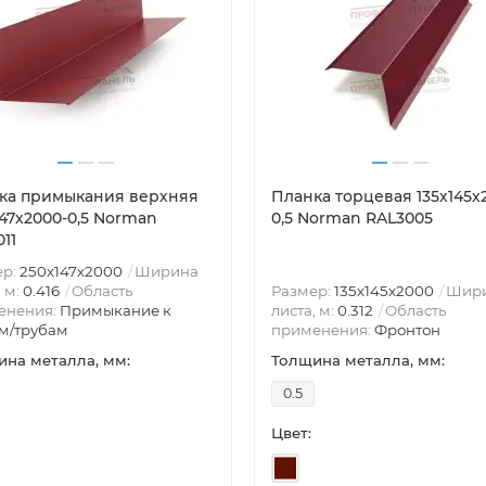
ка примыкания верхняя
Планка торцевая 135х145х
147х2000-0,5 Norman
0,5 Norman RAL3005
11
ер:
250х147х2000
Ширина
, м:
0.416
Область
Размер:
135х145х2000
Шир
енения:
Примыкание к
листа, м:
0.312
Область
м/трубам
применения:
Фронтон
на металла, мм:
Толщина металла, мм:
0.5
Цвет: