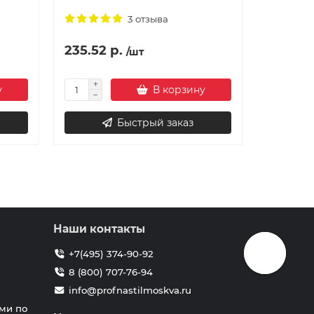
3 отзыва
235.52 р.
214.55 
/шт
у
В корзину
Быстрый заказ
Наши контакты
+7(495) 374-90-92
8 (800) 707-76-94
info@profnastilmoskva.ru
ми по