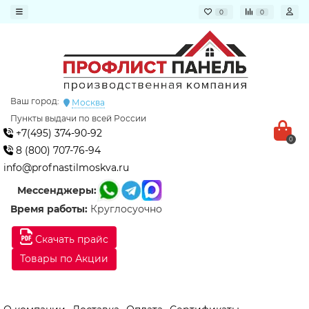
0
0
Ваш город:
Москва
Пункты выдачи по всей России
+7(495) 374-90-92
0
8 (800) 707-76-94
info@profnastilmoskva.ru
Мессенджеры:
Время работы:
Круглосуочно
Скачать прайс
Товары по Акции