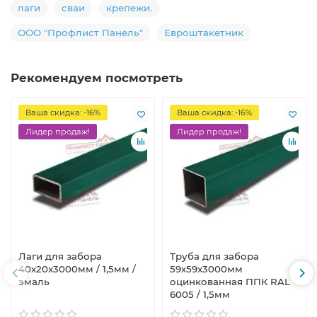
лаги
сваи
крепежи.
ООО "Профлист Панель"
Евроштакетник
Рекомендуем посмотреть
Ваша скидка: -16%
Ваша скидка: -16%
Лидер продаж!
Лидер продаж!
Лаги для забора
Труба для забора
40х20x3000мм / 1,5мм /
59х59x3000мм
эмаль
оцинкованная ППК RAL
6005 / 1,5мм